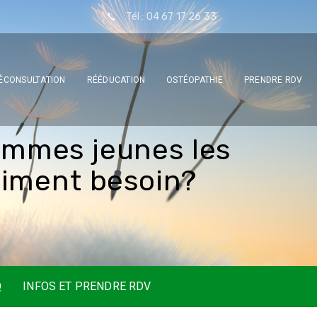
Tél : 04 67 17 26 33
ÉCONSULTATION
RÉÉDUCATION
OSTÉOPATHIE
PRENDRE RDV
o
m
m
e
s
j
e
u
n
e
s
l
e
s
a
i
m
e
n
t
b
e
s
o
i
n
?
Q
INFOS ET PRENDRE RDV