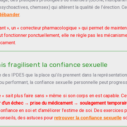
choactives, chemsex) qui altèrent la qualité de l’érection. C
.
 débander
nt », un « correcteur pharmacologique » qui permet de maintenir 
peut fonctionner ponctuellement, elle ne règle pas les mécanis
icament.
 fragilisent la confiance sexuelle
lle des IPDE5 que la place qu’ils prennent dans la représentati
 ou performant, la confiance sexuelle personnelle peut progres
e « sait plus faire sans » même si son corps en est capable. Ce
r d’un échec → prise du médicament → soulagement temporai
confiance en soi et d’améliorer l’estime de soi. Des exercices 
 conseils, des astuces pour
so
retrouver la confiance sexuelle