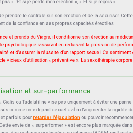
as », ‘Et si je perds mon érection », « Et si je reçois ».
 prendre le contrôle sur son érection et de la sécuriser. Cette
ent de la confiance en ses propres capacités érectiles.
nce et prends du Viagra, il conditionne son érection au médica
ôle psychologique rassurant en réduisant la pression de perfor
alité et d’assurer la réussite d’un rapport sexuel. Ce sentimen
cle vicieux d’utilisation « préventive ». La sexothérapie corpore
risation et sur-performance
 Cialis ou Tadalafil ne vise pas uniquement à éviter une panne
és comme un « dopant sexuel » afin d’augmenter la rigidité de l
 et parfois pour
ou pouvoir recommencer
retarder l’éjaculation
 Cette envie de « surperformer » est encore plus marquée dans 
rtinage, des pratiques prolongées ou intenses (BDSM, multiparten