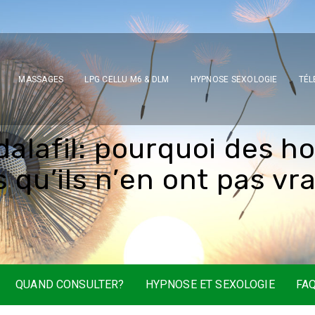
MASSAGES
LPG CELLU M6 & DLM
HYPNOSE SEXOLOGIE
TÉL
d
a
l
a
f
i
l
:
p
o
u
r
q
u
o
i
d
e
s
h
s
q
u
’
i
l
s
n
’
e
n
o
n
t
p
a
s
v
r
QUAND CONSULTER?
HYPNOSE ET SEXOLOGIE
FA