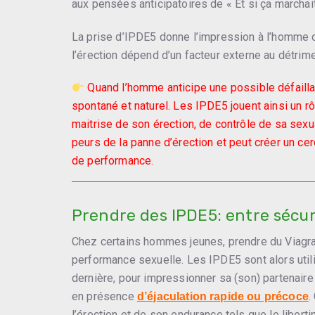
aux pensées anticipatoires de « Et si ça marchait p
La prise d’IPDE5 donne l’impression à l’homme de
l’érection dépend d’un facteur externe au détrim
Quand l’homme anticipe une possible défailla
spontané et naturel. Les IPDE5 jouent ainsi un r
maitrise de son érection, de contrôle de sa sexu
peurs de la panne d’érection et peut créer un cer
de performance.
Prendre des IPDE5: entre sécu
Chez certains hommes jeunes, prendre du Viagra,
performance sexuelle. Les IPDE5 sont alors utilis
dernière, pour impressionner sa (son) partenaire
en présence
.
d’éjaculation rapide ou précoce
l’érection et de son endurance tels que le libe