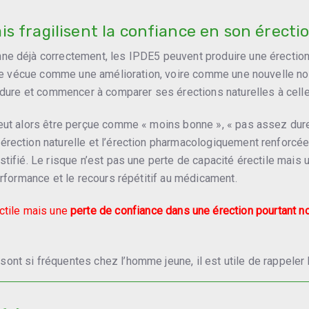
s fragilisent la confiance en son érecti
ne déjà correctement, les IPDE5 peuvent produire une érection p
 être vécue comme une amélioration, voire comme une nouvelle 
ès dure et commencer à comparer ses érections naturelles à ce
eut alors être perçue comme « moins bonne », « pas assez dure 
rection naturelle et l’érection pharmacologiquement renforcée 
stifié. Le risque n’est pas une perte de capacité érectile mais
performance et le recours répétitif au médicament.
ectile mais une
perte de confiance dans une érection pourtant n
ont si fréquentes chez l’homme jeune, il est utile de rappele