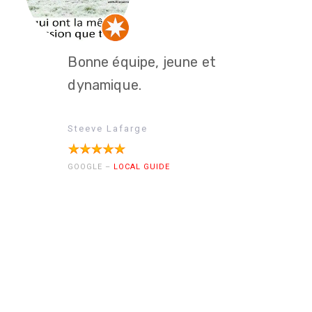
Excellen
Bonne équipe, jeune et
l’écoute
dynamique.
investie
personn
Steeve Lafarge
et à me
100% pd
GOOGLE –
LOCAL GUIDE
séance. 
SYLVIE 
GOOGLE