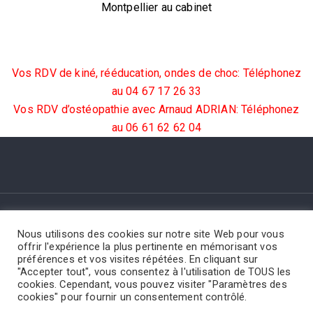
Montpellier au cabinet
Vos RDV de kiné, rééducation, ondes de choc: Téléphonez
au 04 67 17 26 33
Vos RDV d’ostéopathie avec Arnaud ADRIAN: Téléphonez
au 06 61 62 62 04
LE CABINET
MASSAGES
LPG CELLU M6 & DLM
Nous utilisons des cookies sur notre site Web pour vous
HYPNOSE SEXOLOGIE
TÉLÉCONSULTATION
offrir l'expérience la plus pertinente en mémorisant vos
préférences et vos visites répétées. En cliquant sur
RÉÉDUCATION
OSTÉOPATHIE
PRENDRE RDV
"Accepter tout", vous consentez à l'utilisation de TOUS les
cookies. Cependant, vous pouvez visiter "Paramètres des
cookies" pour fournir un consentement contrôlé.
© 2023 Centre de Kiné Montpellier