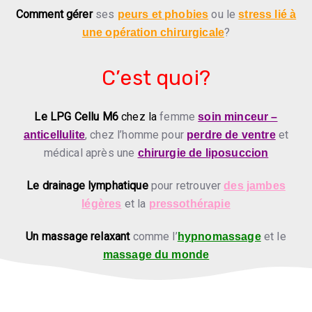
Comment gérer
ses
ou le
peurs et phobies
stress lié à
?
une opération chirurgicale
C’est quoi?
Le LPG Cellu M6
chez la
femme
soin minceur –
, chez l’homme pour
et
anticellulite
perdre de ventre
médical après une
chirurgie de liposuccion
Le drainage lymphatique
pour retrouver
des jambes
et la
légères
pressothérapie
Un massage relaxant
comme l’
et le
hypnomassage
massage du monde