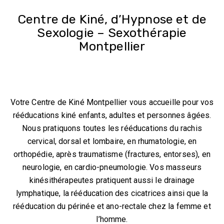
C
e
n
t
r
e
d
e
K
i
n
é
,
d
’
H
y
p
n
o
s
e
e
t
d
e
S
e
x
o
l
o
g
i
e
–
S
e
x
o
t
h
é
r
a
p
i
e
M
o
n
t
p
e
l
l
i
e
r
Votre Centre de Kiné Montpellier vous accueille pour vos
rééducations kiné enfants, adultes et personnes âgées.
Nous pratiquons toutes les rééducations du rachis
cervical, dorsal et lombaire, en rhumatologie, en
orthopédie, après traumatisme (fractures, entorses), en
neurologie, en cardio-pneumologie. Vos masseurs
kinésithérapeutes pratiquent aussi le drainage
lymphatique, la rééducation des cicatrices ainsi que la
rééducation du périnée et ano-rectale chez la femme et
l’homme.