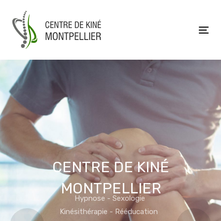
Skip
Skip
links
to
primary
Tog
navigation
Skip
to
content
CENTRE DE KINÉ
MONTPELLIER
Hypnose - Sexologie
Kinésithérapie - Rééducation