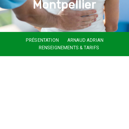
M
o
n
t
p
e
l
l
i
e
r
PRÉSENTATION
ARNAUD ADRIAN
RENSEIGNEMENTS & TARIFS