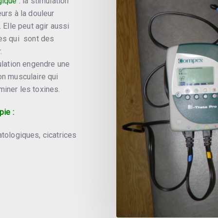
gique :
la stimulation
urs à la douleur
 Elle peut agir aussi
nes qui sont des
.
ulation engendre une
on musculaire qui
miner les toxines.
pie :
ologiques, cicatrices