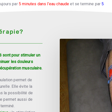
ujours par
5 minutes dans
l’eau chaude
et se termine par
5
roide
.
hérapie?
é sont pour stimuler un
minuer les douleurs
 récupération musculaire.
mulation permet de
elle. Elle évite la
s la possibilité de
lle permet aussi de
terminé.