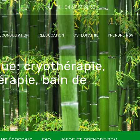
Tél : 04 67 17 26 33
ÉCONSULTATION
RÉÉDUCATION
OSTÉOPATHIE
PRENDRE RDV
q
u
e
:
c
r
y
o
t
h
é
r
a
p
i
e
,
é
r
a
p
i
e
,
b
a
i
n
d
e