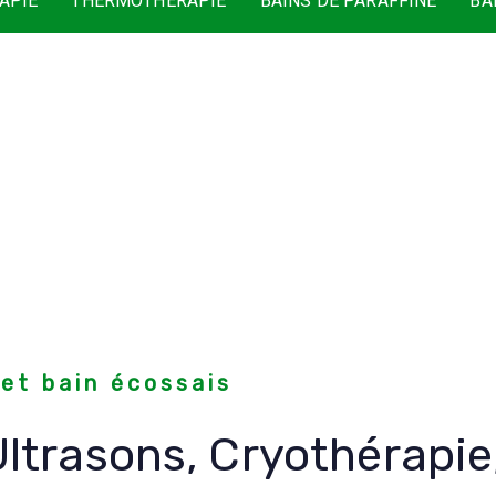
APIE
THERMOTHÉRAPIE
BAINS DE PARAFFINE
BA
et bain écossais
Ultrasons, Cryothérapie