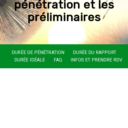
p
é
n
é
t
r
a
t
i
o
n
e
t
l
e
s
p
r
é
l
i
m
i
n
a
i
r
e
s
DURÉE DE PÉNÉTRATION
DURÉE DU RAPPORT
DURÉE IDÉALE
FAQ
INFOS ET PRENDRE RDV