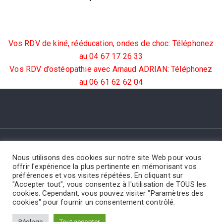
Vos RDV de kiné, rééducation, ondes de choc: Téléphonez
au 04 67 17 26 33
Vos RDV d’ostéopathie avec Arnaud ADRIAN: Téléphonez
au 06 61 62 62 04
LE CABINET
MASSAGES
LPG CELLU M6 & DLM
Nous utilisons des cookies sur notre site Web pour vous
HYPNOSE SEXOLOGIE
TÉLÉCONSULTATION
offrir l'expérience la plus pertinente en mémorisant vos
préférences et vos visites répétées. En cliquant sur
RÉÉDUCATION
OSTÉOPATHIE
PRENDRE RDV
"Accepter tout", vous consentez à l'utilisation de TOUS les
cookies. Cependant, vous pouvez visiter "Paramètres des
cookies" pour fournir un consentement contrôlé.
© 2023 Centre de Kiné Montpellier
Site & SEO :
ADCOM+
Réglage
Tout accepter