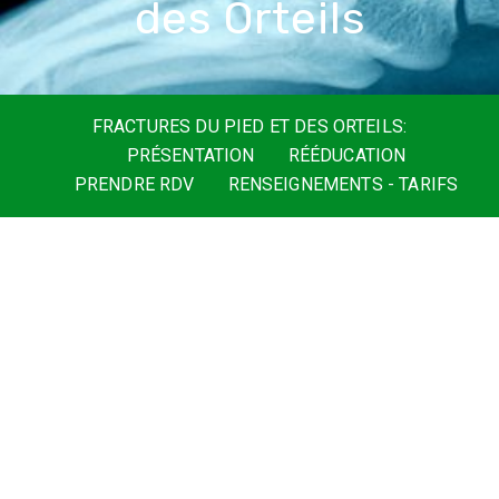
d
e
s
O
r
t
e
i
l
s
FRACTURES DU PIED ET DES ORTEILS:
PRÉSENTATION
RÉÉDUCATION
PRENDRE RDV
RENSEIGNEMENTS - TARIFS