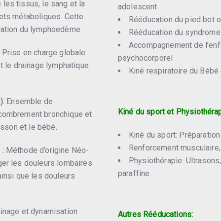
es tissus, le sang et la
adolescent
hets métaboliques. Cette
Rééducation du pied bot o
ucation du lymphoedème.
Rééducation du syndrome 
Accompagnement de l’enf
Prise en charge globale
psychocorporel
et le drainage lymphatique
Kiné respiratoire du Bébé e
):
Ensemble de
Kiné du sport et Physiothérap
ncombrement bronchique et
isson et le bébé.
Kiné du sport: Préparation
Renforcement musculaire, 
 :
Méthode d’origine Néo-
Physiothérapie: Ultrasons,
ger les douleurs lombaires
paraffine
ainsi que les douleurs
inage et dynamisation
Autres Rééducations: