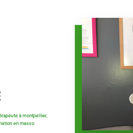
E
rapeute à montpellier,
ormation en masso