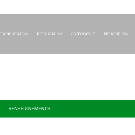
Tél : 04 67 17 26 33
ÉCONSULTATION
RÉÉDUCATION
OSTÉOPATHIE
PRENDRE RDV
t
h
é
r
a
p
e
u
t
e
RENSEIGNEMENTS