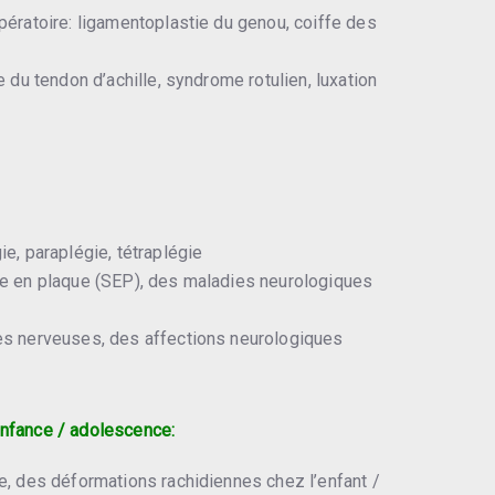
pératoire: ligamentoplastie du genou, coiffe des
e du tendon d’achille, syndrome rotulien, luxation
e, paraplégie, tétraplégie
se en plaque (SEP), des maladies neurologiques
es nerveuses, des affections neurologiques
enfance / adolescence:
e, des déformations rachidiennes chez l’enfant /