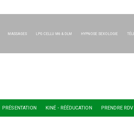
MASSAGES
LPG CELLU M6 & DLM
HYPNOSE SEXOLOGIE
TÉL
O
U
Z
I
N
I
E
,
M
a
s
s
e
u
r
K
i
n
é
s
i
PRÉSENTATION
KINÉ - RÉÉDUCATION
PRENDRE RDV