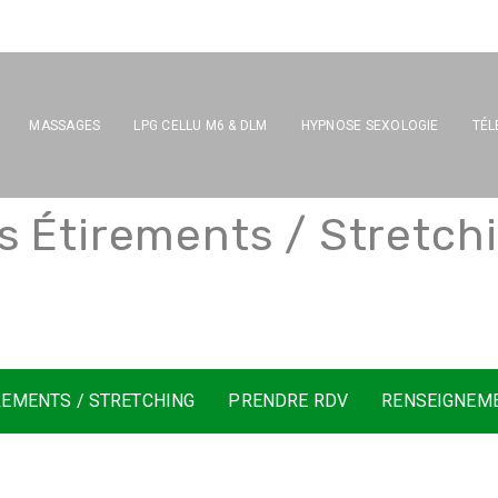
MASSAGES
LPG CELLU M6 & DLM
HYPNOSE SEXOLOGIE
TÉL
s
É
t
i
r
e
m
e
n
t
s
/
S
t
r
e
t
c
h
i
REMENTS / STRETCHING
PRENDRE RDV
RENSEIGNEME