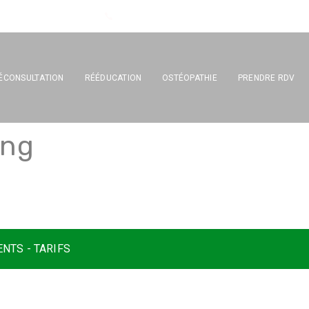
Tél : 04 67 17 26 33
ÉCONSULTATION
RÉÉDUCATION
OSTÉOPATHIE
PRENDRE RDV
n
g
NTS - TARIFS