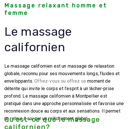
Massage relaxant homme et
femme
Le massage
californien
Le massage californien est un massage de relaxation
globale, reconnu pour ses mouvements longs, fluides et
enveloppants.
Offrez-vous ou offrez ce
moment de
détente qui invite le corps et l’esprit à un lâcher-prise
profond. Le massage californien à Montpellier est
pratiqué dans une approche personnalisée et favorise une
reconnexion douce au corps et aux sensations. Il permet
Qu’est-ce que le massage
un retour à soi par un relâchement global.
californien?