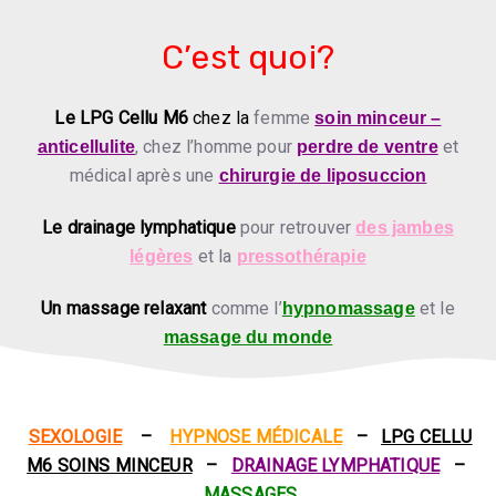
C’est quoi?
Le LPG Cellu M6
chez la
femme
soin minceur –
, chez l’homme pour
et
anticellulite
perdre de ventre
médical après une
chirurgie de liposuccion
Le drainage lymphatique
pour retrouver
des jambes
et la
légères
pressothérapie
Un massage relaxant
comme l’
et le
hypnomassage
massage du monde
SEXOLOGIE
–
HYPNOSE MÉDICALE
–
LPG CELLU
M6 SOINS MINCEUR
–
DRAINAGE LYMPHATIQUE
–
MASSAGES