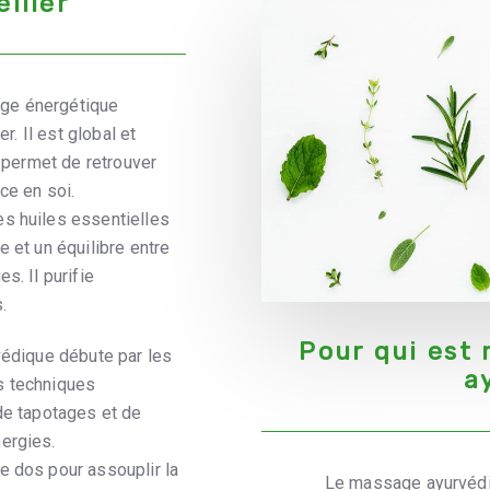
llier
ge énergétique
r. Il est global et
l permet de retrouver
ce en soi.
s huiles essentielles
 et un équilibre entre
s. Il purifie
.
Pour qui est
védique débute par les
a
s techniques
de tapotages et de
ergies.
e dos pour assouplir la
Le massage ayurvédiq