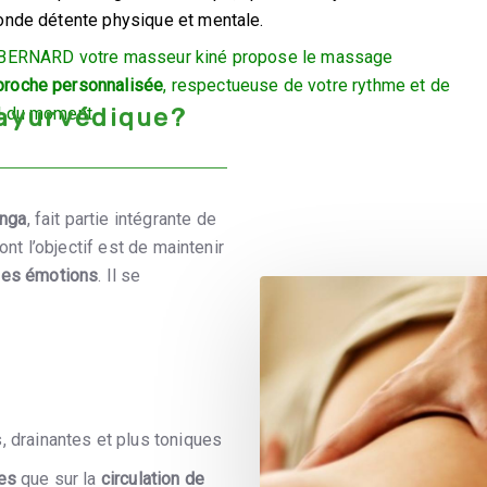
fonde détente physique et mentale.
o BERNARD votre masseur kiné propose le massage
proche personnalisée
, respectueuse de votre rythme et de
 ayurvédique?
l du moment.
nga
, fait partie intégrante de
ont l’objectif est de maintenir
t les émotions
. Il se
 drainantes et plus toniques
es
que sur la
circulation de