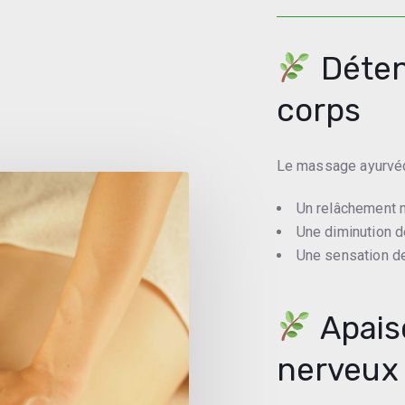
Déten
corps
Le massage ayurvé
Un relâchement 
Une diminution 
Une sensation de 
Apais
nerveux