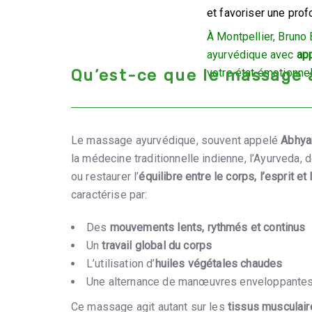
et favoriser une pro
À Montpellier, Brun
ayurvédique avec
ap
Qu’est-ce que le massage
votre état émotionne
Le massage ayurvédique, souvent appelé
Abhya
la médecine traditionnelle indienne, l’Ayurveda, d
ou restaurer l’
équilibre entre le corps, l’esprit e
caractérise par:
Des
mouvements lents, rythmés et continus
Un
travail global du corps
L’utilisation d’
huiles végétales chaudes
Une alternance de manœuvres enveloppantes,
Ce massage agit autant sur les
tissus musculair