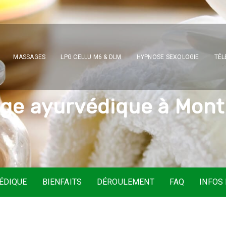
MASSAGES
LPG CELLU M6 & DLM
HYPNOSE SEXOLOGIE
TÉL
a
g
e
a
y
u
r
v
é
d
i
q
u
e
à
M
o
n
t
ÉDIQUE
BIENFAITS
DÉROULEMENT
FAQ
INFOS