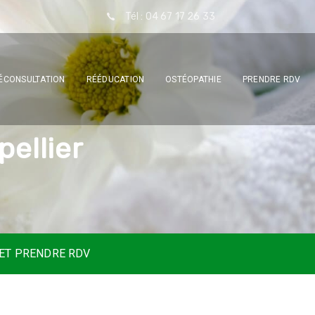
Tél : 04 67 17 26 33
ÉCONSULTATION
RÉÉDUCATION
OSTÉOPATHIE
PRENDRE RDV
p
e
l
l
i
e
r
 ET PRENDRE RDV