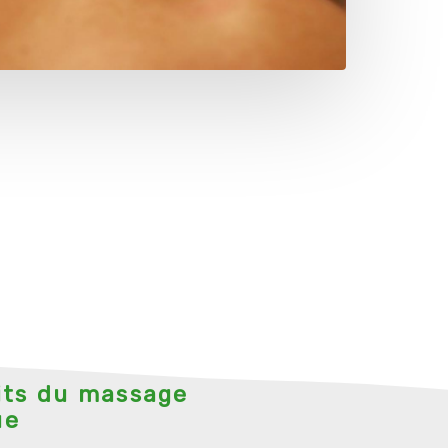
its du massage
ue