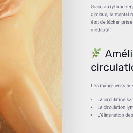
Grâce au rythme rég
diminue, le mental ra
état de
lâcher-prise
méditatif.
Amélio
circulat
Les manœuvres asso
La circulation sa
La circulation l
L’élimination de