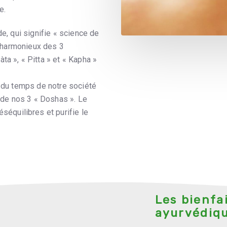
e.
de, qui signifie « science de
re harmonieux des 3
ta », « Pitta » et « Kapha »
e du temps de notre société
e de nos 3 « Doshas ». Le
quilibres et purifie le
Les bienfa
ayurvédiq