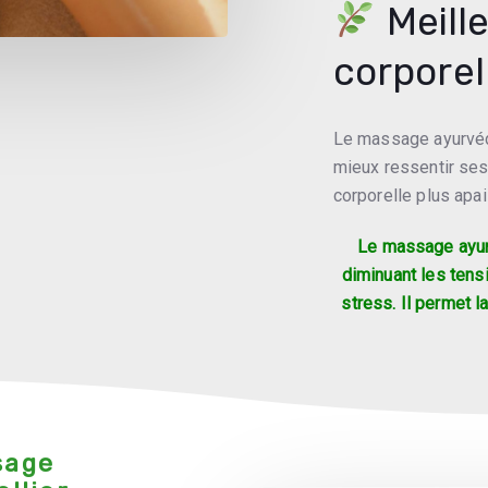
Meill
corporel
Le massage ayurvédi
mieux ressentir ses
corporelle plus apa
Le massage ayurv
diminuant les tens
stress. Il permet l
sage