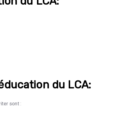
tion du LCA:
éducation du LCA:
ter sont :