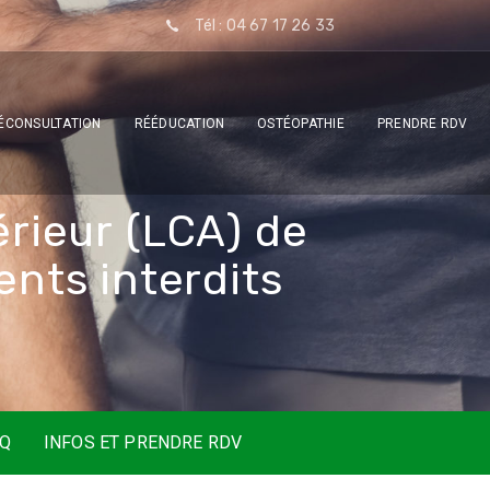
Tél : 04 67 17 26 33
ÉCONSULTATION
RÉÉDUCATION
OSTÉOPATHIE
PRENDRE RDV
é
r
i
e
u
r
(
L
C
A
)
d
e
e
n
t
s
i
n
t
e
r
d
i
t
s
AQ
INFOS ET PRENDRE RDV