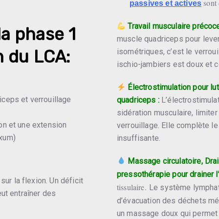
sont 
passives et actives
Travail musculaire précoc
la phase 1
muscle quadriceps pour lever
 du LCA:
isométriques, c’est le verrou
ischio-jambiers est doux et c
Électrostimulation pour lut
iceps et verrouillage
quadriceps :
L’électrostimulat
sidération musculaire, limiter
ion et une extension
verrouillage. Elle complète le 
exum)
insuffisante.
Massage circulatoire, Dr
pressothérapie pour drainer 
ur la flexion. Un déficit
tissulaire.
Le système lymphati
ut entraîner des
d’évacuation des déchets mé
un massage doux qui permet de