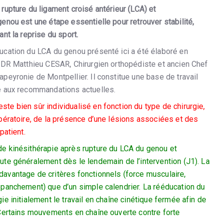
rupture du ligament croisé antérieur (LCA) et
enou est une étape essentielle pour retrouver stabilité,
ant la reprise du sport.
ucation du LCA du genou présenté ici a été élaboré en
e DR Matthieu CESAR, Chirurgien orthopédiste et ancien Chef
peyronie de Montpellier. Il constitue une base de travail
e aux recommandations actuelles.
te bien sûr individualisé en fonction du type de chirurgie,
opératoire, de la présence d’une lésions associées et des
patient.
e kinésithérapie après rupture du LCA du genou et
ute généralement dès le lendemain de l’intervention (J1). La
avantage de critères fonctionnels (force musculaire,
épanchement) que d’un simple calendrier. La rééducation du
ie initialement le travail en chaîne cinétique fermée afin de
 Certains mouvements en chaîne ouverte contre forte