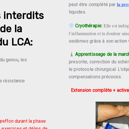
la pre
peut être complété par
liquides.
interdits
Elle est indi
de la
Cryothérapie:
l’inflammation et la douleur ain
du LCA:
oedèmes grâce à son action v
Apprentissage de la marc
du genou, les
prescrite, correction du sch
le protocole chirurgical. L’obje
compensations précoces.
te résistance
Extension complète + activa
greffon durant la phase
es exercices et délais de