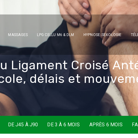
MASSAGES
LPG CELLU M6 & DLM
HYPNOSE SEXOLOGIE
TÉL
d
u
L
i
g
a
m
e
n
t
C
r
o
i
s
é
A
n
t
c
o
l
e
,
d
é
l
a
i
s
e
t
m
o
u
v
e
m
DE J45 À J90
DE 3 À 6 MOIS
APRÈS 6 MOIS
F