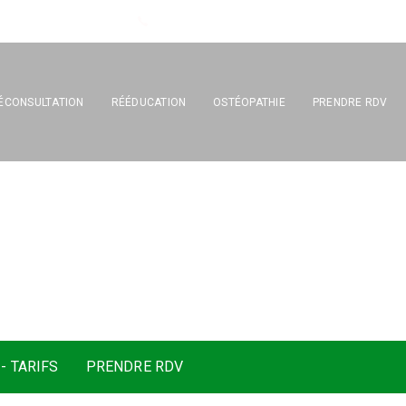
Tél : 04 67 17 26 33
ÉCONSULTATION
RÉÉDUCATION
OSTÉOPATHIE
PRENDRE RDV
s
a
g
e
–
M
a
s
s
a
g
e
- TARIFS
PRENDRE RDV