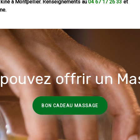
 kiné à Montpellier. Renseignements au
04 67 17 26 33
et
ne.
pouvez offrir un M
BON CADEAU MASSAGE