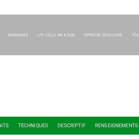
MASSAGES
LPG CELLU M6 & DLM
HYPNOSE SEXOLOGIE
TÉL
a
m
b
o
u
s
–
B
a
m
b
o
o
m
a
s
m
i
n
c
e
u
r
a
u
b
a
m
b
o
u
AITS
TECHNIQUES
DESCRIPTIF
RENSEIGNEMENTS 