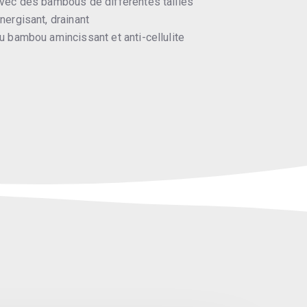
ec des bambous de différentes tailles
ergisant, drainant
 bambou amincissant et anti-cellulite