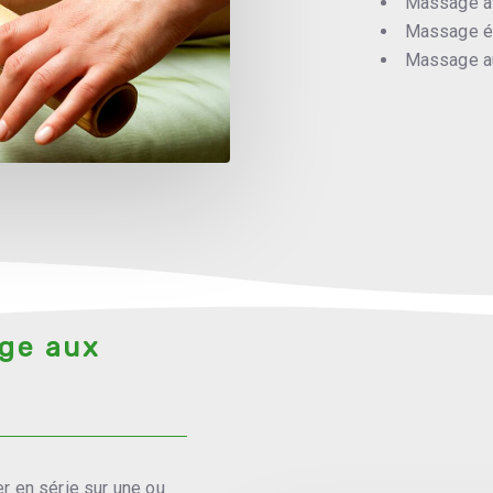
Massage av
Massage én
Massage au
age aux
 en série sur une ou