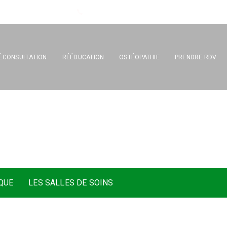
Tél : 04 67 17 26 33
ÉCONSULTATION
RÉÉDUCATION
OSTÉOPATHIE
PRENDRE RDV
M
o
n
t
p
e
l
l
i
e
r
QUE
LES SALLES DE SOINS