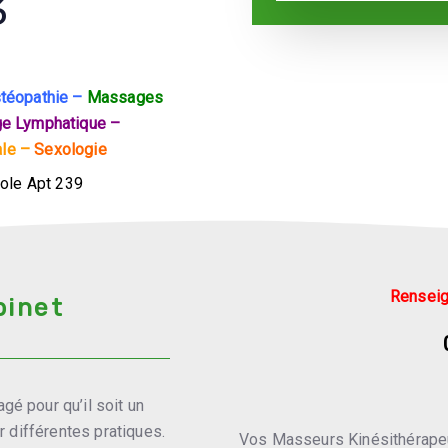
3
stéopathie –
Massages
ge Lymphatique –
ale –
Sexologie
tole Apt 239
u Cabinet
Renseig
binet
gé pour qu’il soit un
er différentes pratiques.
Vos Masseurs Kinésithérapeu