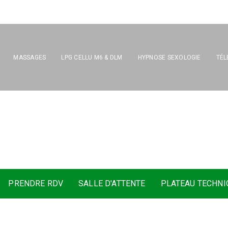
MASSAGES
LPG CELLU M6 & DLM
HYPNOSE SEXOLOGIE
TÉL
a
t
i
o
n
d
u
C
e
n
t
r
e
d
e
K
i
n
é
PRENDRE RDV
SALLE D'ATTENTE
PLATEAU TECHNI