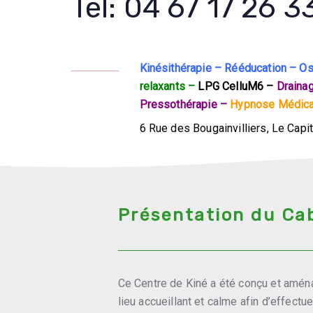
Tél: 04 67 17 26 3
Kinésithérapie – Rééducation – O
relaxants
–
LPG CelluM6 –
Draina
Pressothérapie –
Hypnose Médic
6 Rue des Bougainvilliers, Le Capi
34070 MONTPELLIER
Voir ici la localisation et l’accès a
Présentation du Ca
Ce Centre de Kiné a été conçu et aména
lieu accueillant et calme afin d’effectu