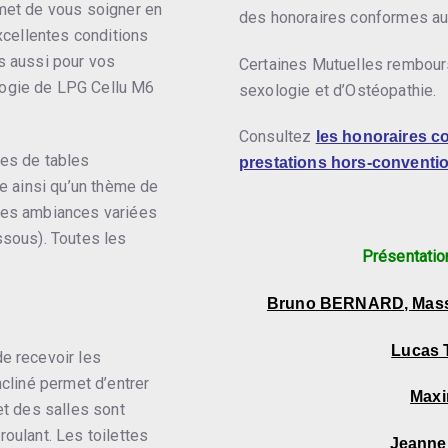
rmet de vous soigner en
des honoraires conformes aux
excellentes conditions
s aussi pour vos
Certaines Mutuelles rembour
ogie de LPG Cellu M6
sexologie et d’Ostéopathie.
Consultez
les honoraires c
ées de tables
prestations hors-conventi
te ainsi qu’un thème de
des ambiances variées
ssous). Toutes les
Présentatio
Bruno BERNARD, Masse
Lucas 
e recevoir les
ncliné permet d’entrer
Maxi
et des salles sont
oulant. Les toilettes
Jeanne