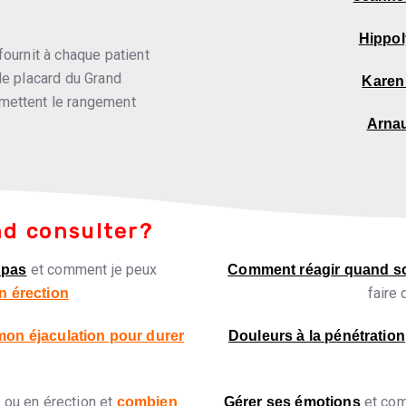
Hippol
fournit à chaque patient
le placard du Grand
Karen
mettent le rangement
Arna
nd consulter?
et comment je peux
 pas
Comment réagir quand 
faire
n érection
 mon éjaculation pour durer
Douleurs à la pénétration
 ou en érection et
et com
combien
Gérer ses émotions