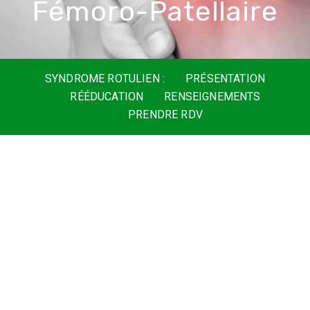
F
é
m
o
r
o
-
P
a
t
e
l
l
a
i
r
e
SYNDROME ROTULIEN :
PRÉSENTATION
RÉÉDUCATION
RENSEIGNEMENTS
PRENDRE RDV