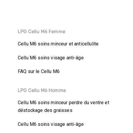
Skip
Skip
links
to
primary
navigation
LPG Cellu M6 Femme
Skip
to
Cellu M6 soins minceur et anticellulite
content
Cellu M6 soins visage anti-âge
FAQ sur le Cellu M6
LPG Cellu M6 Homme
Cellu M6 soins minceur perdre du ventre et
déstockage des graisses
Cellu M6 soins visage anti-âge